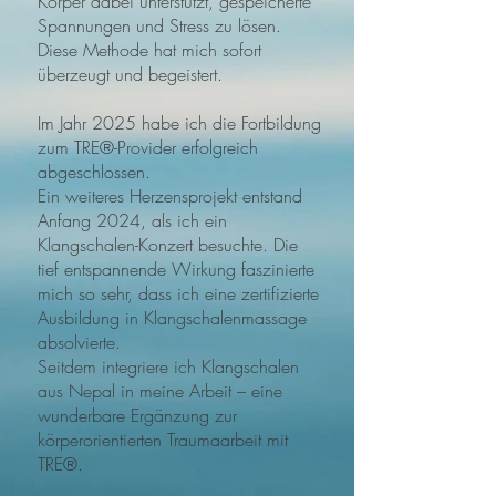
Körper dabei unterstützt, gespeicherte
Spannungen und Stress zu lösen.
Diese Methode hat mich sofort
überzeugt und begeistert.
Im Jahr 2025 habe ich die Fortbildung
zum TRE®-Provider erfolgreich
abgeschlossen.
Ein weiteres Herzensprojekt entstand
Anfang 2024, als ich ein
Klangschalen-Konzert besuchte. Die
tief entspannende Wirkung faszinierte
mich so sehr, dass ich eine zertifizierte
Ausbildung in Klangschalenmassage
absolvierte.
Seitdem integriere ich Klangschalen
aus Nepal in meine Arbeit – eine
wunderbare Ergänzung zur
körperorientierten Traumaarbeit mit
TRE®.