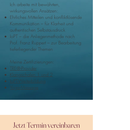
Ich arbeite mit bewährten,
wirkungsvollen Ansätzen:
Ehrliches Mitteilen und konfliktlösende
Kommunikation – für Klarheit und
authentischen Selbstausdruck
IoPT – die Anliegenmethode nach
Prof. Franz Ruppert – zur Bearbeitung
tieferliegender Themen
Meine Zertifizierungen:​
TRE®-Provider
Klangschalen 1 und 2
IoPT-Weiterbildung
Yoga-Massage
Jetzt Termin vereinbaren