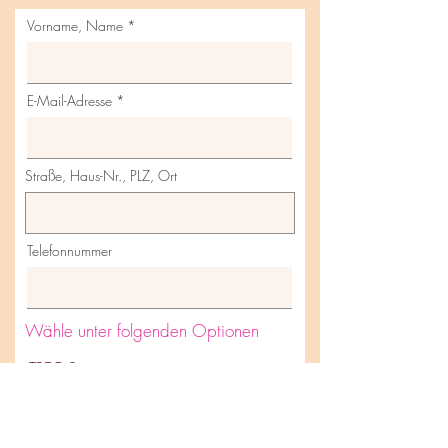
Vorname, Name
E-Mail-Adresse
Straße, Haus-Nr., PLZ, Ort
Telefonnummer
Wähle unter folgenden Optionen
TRE®-Session
Einzel-Session Sonntag
Gruppen-Session Freitag